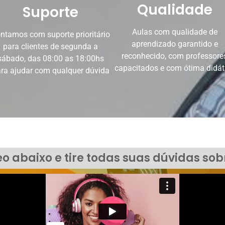
Qualidade
Suporte
Aulas com qualidade de
ntamos com suporte prioritário
aprendizado garantido e
para clientes de segunda a
reconhecido, com professore
sábado, das 08:00 as 18:00hs
capacitados e com ótima didát
ra ajudar com qualquer dúvida
eo abaixo e tire todas suas dúvidas so