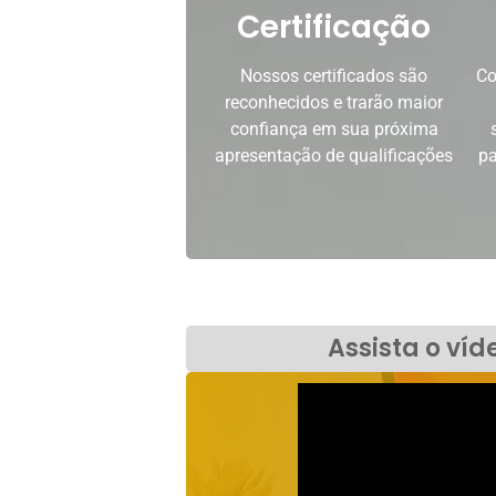
Certificação
Nossos certificados são
Co
reconhecidos e trarão maior
confiança em sua próxima
apresentação de qualificações
pa
Assista o víd