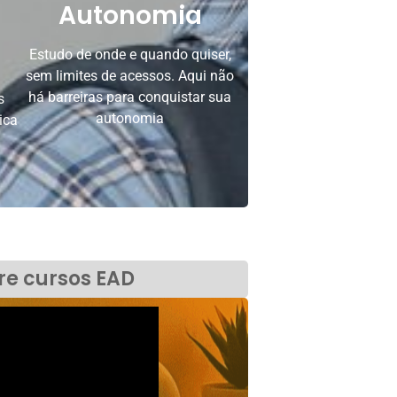
Autonomia
Estudo de onde e quando quiser,
sem limites de acessos. Aqui não
há barreiras para conquistar sua
s
autonomia
ica
bre cursos EAD