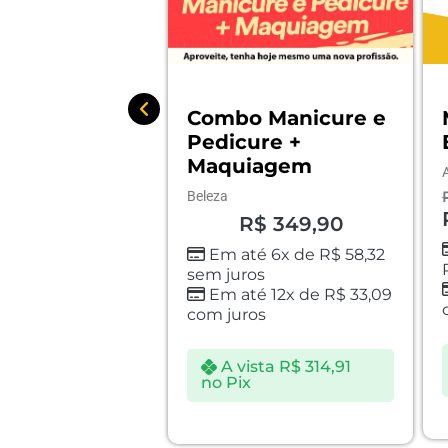
 Manicure e
Mega Combo –
ure +
Ensina Tudo
iagem
Administrativos
R$
2.250,00
R$
1.799,00
$
349,90
Em até 6x de
té 6x de
R$
58,32
R$
299,83
sem juros
os
Em até 12x de
R$
170,11
é 12x de
R$
33,09
com juros
os
A vista
R$
1.619,10
sta
R$
314,91
no Pix