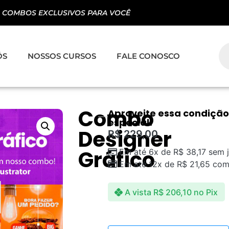
MAIS DE 3.000 HORAS DE 
ÓS
NOSSOS CURSOS
FALE CONOSCO
Combo
Aproveite essa condição
especial!
Designer
R$
229,00
Gráfico
Em até 6x de
R$
38,17
sem j
Em até 12x de
R$
21,65
com 
A vista
R$
206,10
no Pix