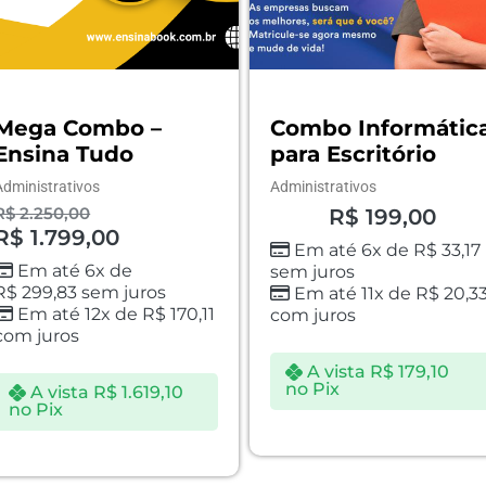
Combo Informática
Combo Jovem
para Escritório
Empresário
Administrativos
Administrativos
R$
199,00
R$
249,90
Em até 6x de
R$
33,17
Em até 6x de
R$
41,65
sem juros
sem juros
Em até 11x de
R$
20,33
Em até 12x de
R$
23,6
com juros
com juros
A vista
R$
179,10
A vista
R$
224,91
no Pix
no Pix