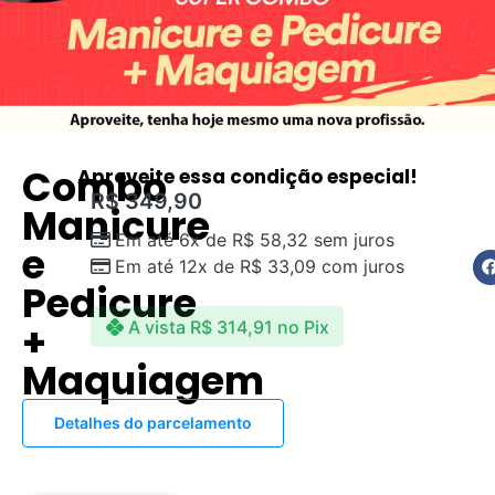
Combo
Aproveite essa condição especial!
R$
349,90
Manicure
Em até 6x de
R$
58,32
sem juros
e
Em até 12x de
R$
33,09
com juros
Pedicure
+
A vista
R$
314,91
no Pix
Maquiagem
Detalhes do parcelamento