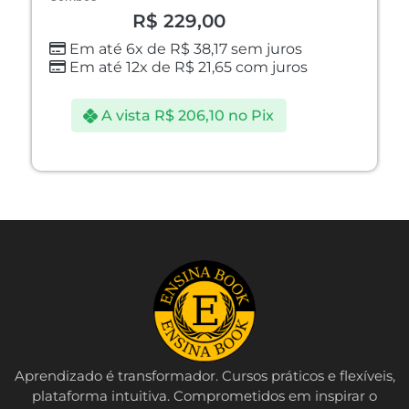
R$
229,00
Em até 6x de
R$
38,17
sem juros
Em até 12x de
R$
21,65
com juros
A vista
R$
206,10
no Pix
Aprendizado é transformador. Cursos práticos e flexíveis,
plataforma intuitiva. Comprometidos em inspirar o